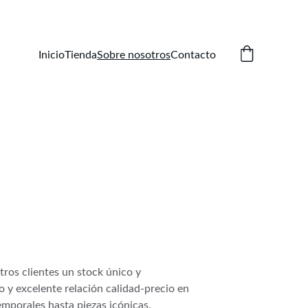
Inicio
Tienda
Sobre nosotros
Contacto
ros clientes un stock único y 
 y excelente relación calidad-precio en 
emporales hasta piezas icónicas.